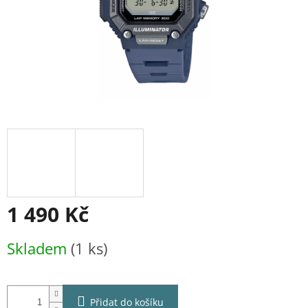
1 490 Kč
Měrná
Skladem
(1 ks)
cena:
Přidat do košíku