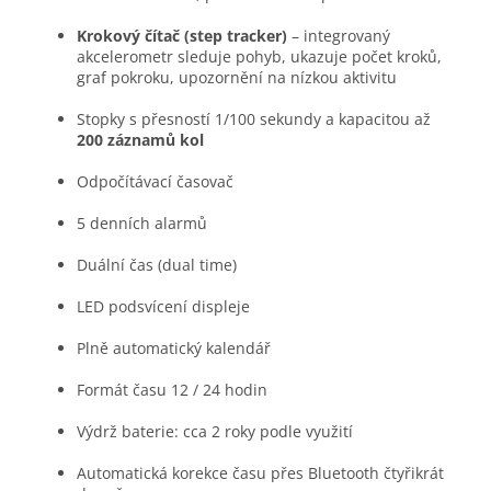
Krokový čítač (step tracker)
– integrovaný
akcelerometr sleduje pohyb, ukazuje počet kroků,
graf pokroku, upozornění na nízkou aktivitu
Stopky s přesností 1/100 sekundy a kapacitou až
200 záznamů kol
Odpočítávací časovač
5 denních alarmů
Duální čas (dual time)
LED podsvícení displeje
Plně automatický kalendář
Formát času 12 / 24 hodin
Výdrž baterie: cca 2 roky podle využití
Automatická korekce času přes Bluetooth čtyřikrát