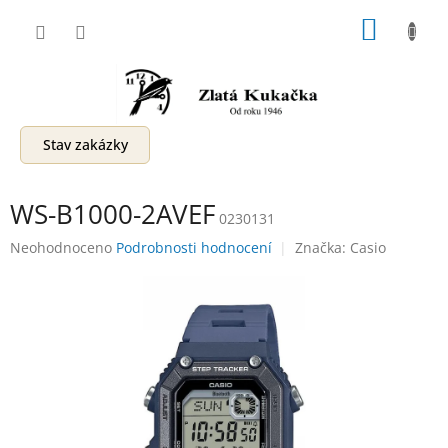
Přejít
NÁKUP
na
obsah
KOŠÍK
Stav zakázky
WS-B1000-2AVEF
0230131
Průměrné
Neohodnoceno
Podrobnosti hodnocení
Značka:
Casio
hodnocení
produktu
je
0,0
z
5
hvězdiček.