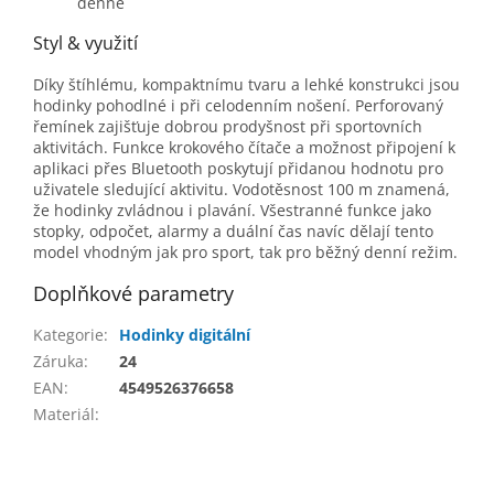
denně
Styl & využití
Díky štíhlému, kompaktnímu tvaru a lehké konstrukci jsou
hodinky pohodlné i při celodenním nošení. Perforovaný
řemínek zajišťuje dobrou prodyšnost při sportovních
aktivitách. Funkce krokového čítače a možnost připojení k
aplikaci přes Bluetooth poskytují přidanou hodnotu pro
uživatele sledující aktivitu. Vodotěsnost 100 m znamená,
že hodinky zvládnou i plavání. Všestranné funkce jako
stopky, odpočet, alarmy a duální čas navíc dělají tento
model vhodným jak pro sport, tak pro běžný denní režim.
Doplňkové parametry
Kategorie
:
Hodinky digitální
Záruka
:
24
EAN
:
4549526376658
Materiál
:
Z