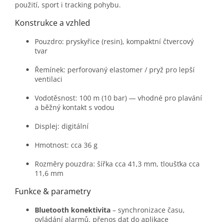
použití, sport i tracking pohybu.
Konstrukce a vzhled
Pouzdro: pryskyřice (resin), kompaktní čtvercový
tvar
Řemínek: perforovaný elastomer / pryž pro lepší
ventilaci
Vodotěsnost: 100 m (10 bar) — vhodné pro plavání
a běžný kontakt s vodou
Displej: digitální
Hmotnost: cca 36 g
Rozměry pouzdra: šířka cca 41,3 mm, tloušťka cca
11,6 mm
Funkce & parametry
Bluetooth konektivita
– synchronizace času,
ovládání alarmů, přenos dat do aplikace