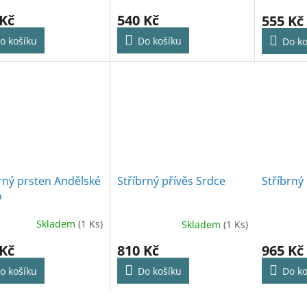
 Kč
540 Kč
555 Kč
o košíku
Do košíku
Do ko
rný prsten Andělské
Stříbrný přívěs Srdce
Stříbrný
o
Skladem
(1 Ks)
Skladem
(1 Ks)
 Kč
810 Kč
965 Kč
o košíku
Do košíku
Do ko