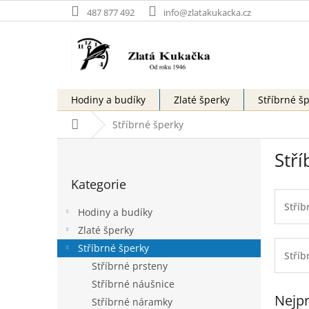
Přejít
487 877 492
info@zlatakukacka.cz
na
obsah
Hodiny a budíky
Zlaté šperky
Stříbrné š
Domů
Stříbrné šperky
P
Stří
o
Přeskočit
s
Kategorie
kategorie
t
r
Stříb
Hodiny a budíky
a
Zlaté šperky
n
Stříbrné šperky
n
Stříb
í
Stříbrné prsteny
p
Stříbrné náušnice
a
Nejpr
Stříbrné náramky