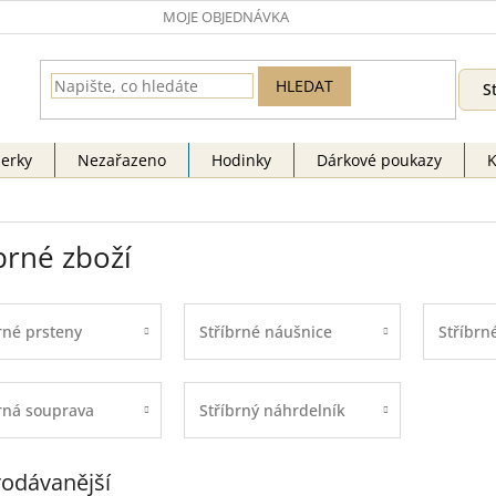
MOJE OBJEDNÁVKA
HLEDAT
S
perky
Nezařazeno
Hodinky
Dárkové poukazy
K
brné zboží
rné prsteny
Stříbrné náušnice
Stříbrn
rná souprava
Stříbrný náhrdelník
odávanější