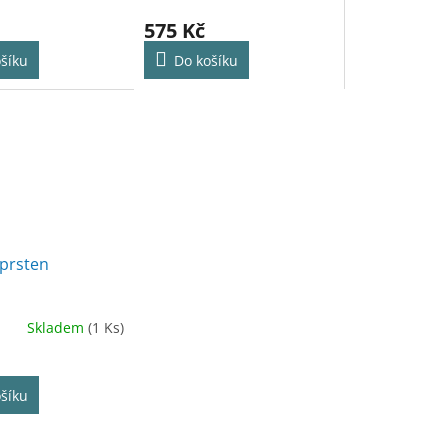
575 Kč
šíku
Do košíku
 prsten
Skladem
(1 Ks)
šíku