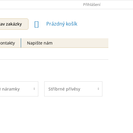
Přihlášení
NÁKUPNÍ
Prázdný košík
tav zakázky
KOŠÍK
ontakty
Napište nám
é náramky
Stříbrné přívěsy