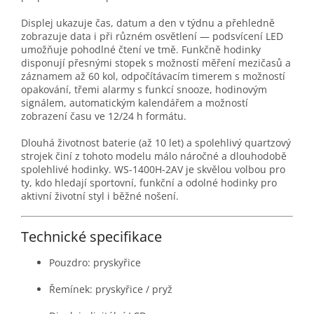
Displej ukazuje čas, datum a den v týdnu a přehledně
zobrazuje data i při různém osvětlení — podsvícení LED
umožňuje pohodlné čtení ve tmě. Funkčně hodinky
disponují přesnými stopek s možností měření mezičasů a
záznamem až 60 kol, odpočítávacím timerem s možností
opakování, třemi alarmy s funkcí snooze, hodinovým
signálem, automatickým kalendářem a možností
zobrazení času ve 12/24 h formátu.
Dlouhá životnost baterie (až 10 let) a spolehlivý quartzový
strojek činí z tohoto modelu málo náročné a dlouhodobě
spolehlivé hodinky. WS-1400H-2AV je skvělou volbou pro
ty, kdo hledají sportovní, funkční a odolné hodinky pro
aktivní životní styl i běžné nošení.
Technické specifikace
Pouzdro: pryskyřice
Řemínek: pryskyřice / pryž