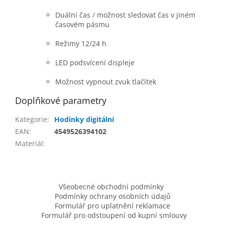
Duální čas / možnost sledovat čas v jiném
časovém pásmu
Režimy 12/24 h
LED podsvícení displeje
Možnost vypnout zvuk tlačítek
Doplňkové parametry
Kategorie
:
Hodinky digitální
EAN
:
4549526394102
Materiál
:
Z
á
Všeobecné obchodní podmínky
p
Podmínky ochrany osobních údajů
a
Formulář pro uplatnění reklamace
t
Formulář pro odstoupení od kupní smlouvy