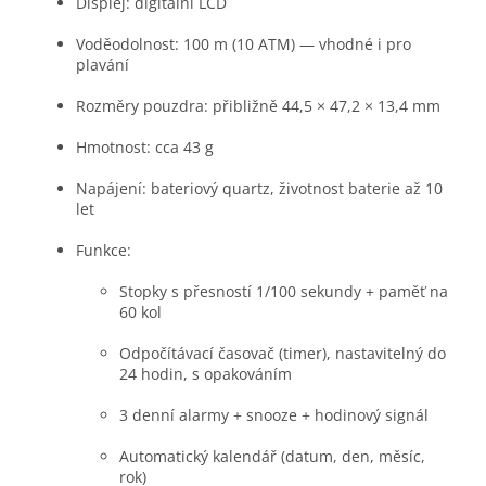
Displej: digitální LCD
Voděodolnost: 100 m (10 ATM) — vhodné i pro
plavání
Rozměry pouzdra: přibližně 44,5 × 47,2 × 13,4 mm
Hmotnost: cca 43 g
Napájení: bateriový quartz, životnost baterie až 10
let
Funkce:
Stopky s přesností 1/100 sekundy + paměť na
60 kol
Odpočítávací časovač (timer), nastavitelný do
24 hodin, s opakováním
3 denní alarmy + snooze + hodinový signál
Automatický kalendář (datum, den, měsíc,
rok)