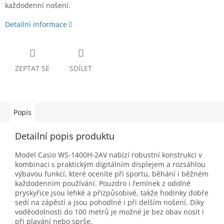
každodenní nošení.
Detailní informace
ZEPTAT SE
SDÍLET
Popis
Detailní popis produktu
Model Casio WS-1400H-2AV nabízí robustní konstrukci v
kombinaci s praktickým digitálním displejem a rozsáhlou
výbavou funkcí, které oceníte při sportu, běhání i běžném
každodenním používání. Pouzdro i řemínek z odolné
pryskyřice jsou lehké a přizpůsobivé, takže hodinky dobře
sedí na zápěstí a jsou pohodlné i při delším nošení. Díky
voděodolnosti do 100 metrů je možné je bez obav nosit i
při plavání nebo sprše.