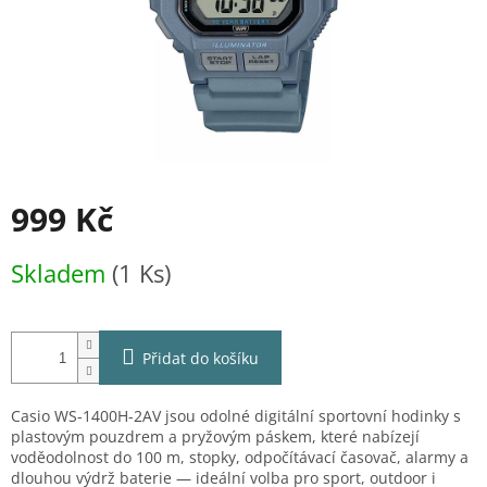
999 Kč
Měrná
Skladem
(1 Ks)
cena:
Přidat do košíku
Casio WS-1400H-2AV jsou odolné digitální sportovní hodinky s
plastovým pouzdrem a pryžovým páskem, které nabízejí
voděodolnost do 100 m, stopky, odpočítávací časovač, alarmy a
dlouhou výdrž baterie — ideální volba pro sport, outdoor i