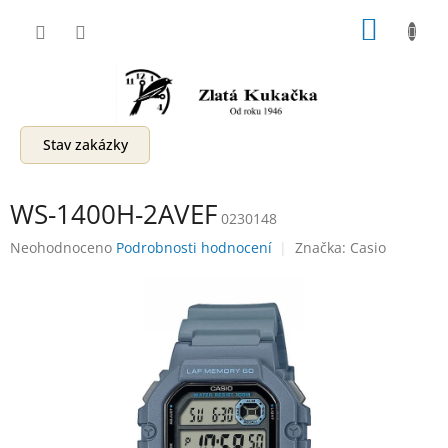
Přejít
NÁKUP
na
obsah
KOŠÍK
Stav zakázky
WS-1400H-2AVEF
0230148
Průměrné
Neohodnoceno
Podrobnosti hodnocení
Značka:
Casio
hodnocení
produktu
je
0,0
z
5
hvězdiček.