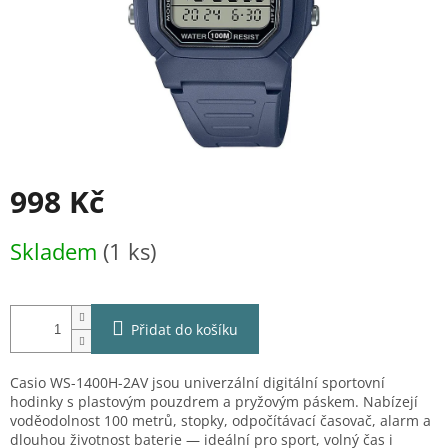
998 Kč
Měrná
Skladem
(1 ks)
cena:
Přidat do košíku
Casio WS-1400H-2AV jsou univerzální digitální sportovní
hodinky s plastovým pouzdrem a pryžovým páskem. Nabízejí
voděodolnost 100 metrů, stopky, odpočítávací časovač, alarm a
dlouhou životnost baterie — ideální pro sport, volný čas i