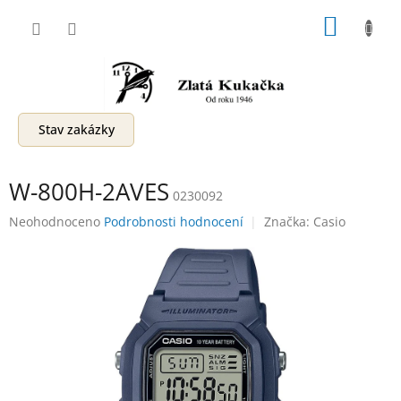
Přejít
NÁKUP
na
obsah
KOŠÍK
Stav zakázky
W-800H-2AVES
0230092
Průměrné
Neohodnoceno
Podrobnosti hodnocení
Značka:
Casio
hodnocení
produktu
je
0,0
z
5
hvězdiček.