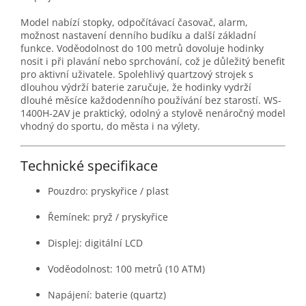
Model nabízí stopky, odpočítávací časovač, alarm,
možnost nastavení denního budíku a další základní
funkce. Voděodolnost do 100 metrů dovoluje hodinky
nosit i při plavání nebo sprchování, což je důležitý benefit
pro aktivní uživatele. Spolehlivý quartzový strojek s
dlouhou výdrží baterie zaručuje, že hodinky vydrží
dlouhé měsíce každodenního používání bez starostí. WS-
1400H-2AV je praktický, odolný a stylově nenáročný model
vhodný do sportu, do města i na výlety.
Technické specifikace
Pouzdro: pryskyřice / plast
Řemínek: pryž / pryskyřice
Displej: digitální LCD
Voděodolnost: 100 metrů (10 ATM)
Napájení: baterie (quartz)