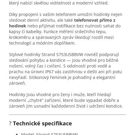
který nabízí skvělou viditelnost a moderní vzhled.
Díky propojení s vaším telefonem umožní hodinky nejen
sledovat denní aktivitu, ale také
telefonovat přímo z
hodinek
nebo přijímat notifikace bez nutnosti sahat do
kapsy či kabelky. Funkce měření srdečního tepu,
krokoměru a spárovaných zpráv likvidují rozdíl mezi
technologií a módním doplňkem.
Stylové hodinky Strand S753USBBVW rovněž podporují
sledování pohybu a kondice — jsou vhodné pro běžné
nošení, volný čas i cvičení. S odolností proti vodě a
prachu na úrovni IP67 vás zastihnou v dešti ani při potu
nevyřadí. Silikonový řemínek je pohodlný a elegantní
zároveň.
Hodinky jsou vhodné pro ženy i muže, kteří hledají
moderní „chytré“ zařízení, které bude vypadat dobře a
zároveň jim usnadní každodenní život i udržení kondice.
?
Technické specifikace
Model: Strand S753USBBVW