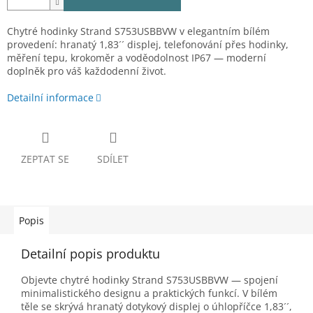
Chytré hodinky Strand S753USBBVW v elegantním bílém
provedení: hranatý 1,83´´ displej, telefonování přes hodinky,
měření tepu, krokoměr a voděodolnost IP67 — moderní
doplněk pro váš každodenní život.
Detailní informace
ZEPTAT SE
SDÍLET
Popis
Detailní popis produktu
Objevte chytré hodinky Strand S753USBBVW — spojení
minimalistického designu a praktických funkcí. V bílém
těle se skrývá hranatý dotykový displej o úhlopříčce 1,83´´,