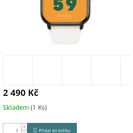
2 490 Kč
Měrná
Skladem
(1 Ks)
cena:
Přidat do košíku