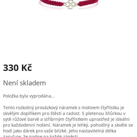
330 Kč
Měrná
Není skladem
cena:
Položka byla vyprodána…
Tento rozkošný provázkový náramek s motivem čtyřlístku je
skvělým doplňkem pro štěstí a radost. S pletenou šňůrkou v
sytě růžové barvě a stříbrným čtyřlístkem uprostřed je ideální
pro každodenní nošení. Náramek je lehký, pohodlný a skvěle se
hodí jako dárek pro vaše blízké. Jeho nastavitelná délka
zaručuje, že padne na každé zápěstí.