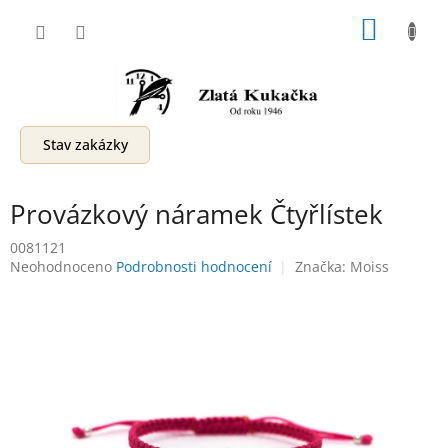
Přejít
NÁKUP
na
obsah
KOŠÍK
Stav zakázky
Provázkový náramek Čtyřlístek
0081121
Průměrné
Neohodnoceno
Podrobnosti hodnocení
Značka:
Moiss
hodnocení
produktu
je
0,0
z
5
hvězdiček.