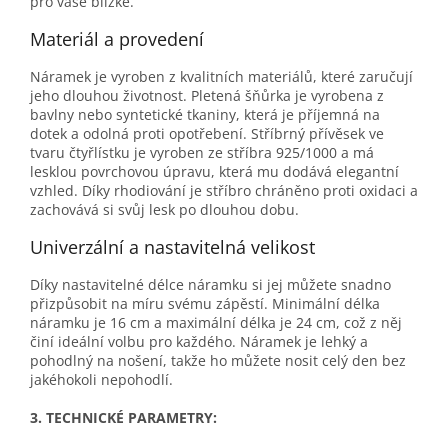
pro vaše blízké.
Materiál a provedení
Náramek je vyroben z kvalitních materiálů, které zaručují
jeho dlouhou životnost. Pletená šňůrka je vyrobena z
bavlny nebo syntetické tkaniny, která je příjemná na
dotek a odolná proti opotřebení. Stříbrný přívěsek ve
tvaru čtyřlístku je vyroben ze stříbra 925/1000 a má
lesklou povrchovou úpravu, která mu dodává elegantní
vzhled. Díky rhodiování je stříbro chráněno proti oxidaci a
zachovává si svůj lesk po dlouhou dobu.
Univerzální a nastavitelná velikost
Díky nastavitelné délce náramku si jej můžete snadno
přizpůsobit na míru svému zápěstí. Minimální délka
náramku je 16 cm a maximální délka je 24 cm, což z něj
činí ideální volbu pro každého. Náramek je lehký a
pohodlný na nošení, takže ho můžete nosit celý den bez
jakéhokoli nepohodlí.
3. TECHNICKÉ PARAMETRY: