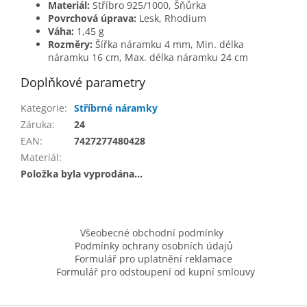
Materiál:
Stříbro 925/1000, Šňůrka
Povrchová úprava:
Lesk, Rhodium
Váha:
1,45 g
Rozměry:
Šířka náramku 4 mm, Min. délka
náramku 16 cm, Max. délka náramku 24 cm
Doplňkové parametry
Kategorie
:
Stříbrné náramky
Záruka
:
24
EAN
:
7427277480428
Materiál
:
Položka byla vyprodána…
Z
á
Všeobecné obchodní podmínky
p
Podmínky ochrany osobních údajů
a
Formulář pro uplatnění reklamace
t
Formulář pro odstoupení od kupní smlouvy
í