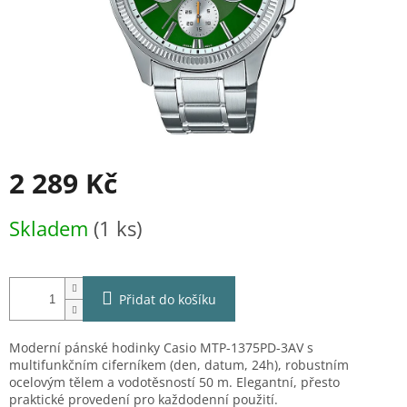
2 289 Kč
Měrná
Skladem
(1 ks)
cena:
Přidat do košíku
Moderní pánské hodinky Casio MTP-1375PD-3AV s
multifunkčním ciferníkem (den, datum, 24h), robustním
ocelovým tělem a vodotěsností 50 m. Elegantní, přesto
praktické provedení pro každodenní použití.