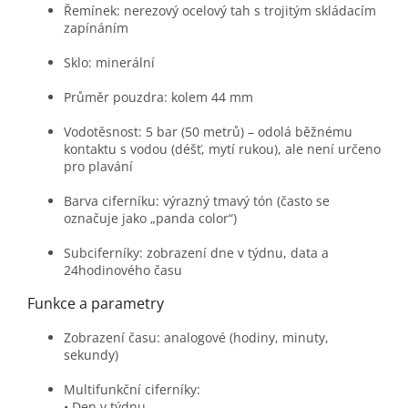
Řemínek: nerezový ocelový tah s trojitým skládacím
zapínáním
Sklo: minerální
Průměr pouzdra: kolem 44 mm
Vodotěsnost: 5 bar (50 metrů) – odolá běžnému
kontaktu s vodou (déšť, mytí rukou), ale není určeno
pro plavání
Barva ciferníku: výrazný tmavý tón (často se
označuje jako „panda color“)
Subciferníky: zobrazení dne v týdnu, data a
24hodinového času
Funkce a parametry
Zobrazení času: analogové (hodiny, minuty,
sekundy)
Multifunkční ciferníky:
• Den v týdnu