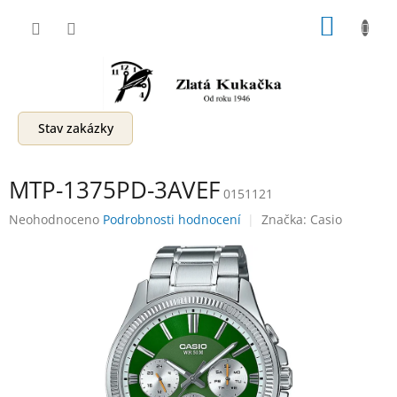
Přejít
NÁKUP
na
obsah
KOŠÍK
Stav zakázky
MTP-1375PD-3AVEF
0151121
Průměrné
Neohodnoceno
Podrobnosti hodnocení
Značka:
Casio
hodnocení
produktu
je
0,0
z
5
hvězdiček.