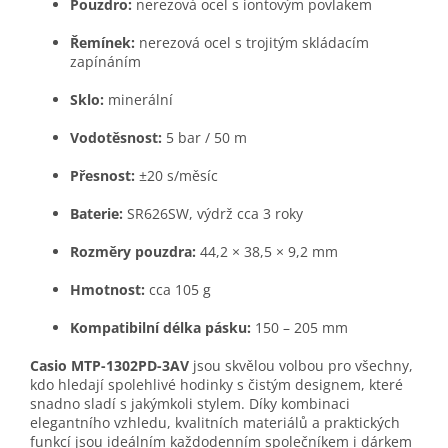
Pouzdro:
nerezová ocel s iontovým povlakem
Řemínek:
nerezová ocel s trojitým skládacím
zapínáním
Sklo:
minerální
Vodotěsnost:
5 bar / 50 m
Přesnost:
±20 s/měsíc
Baterie:
SR626SW, výdrž cca 3 roky
Rozměry pouzdra:
44,2 × 38,5 × 9,2 mm
Hmotnost:
cca 105 g
Kompatibilní délka pásku:
150 – 205 mm
Casio MTP-1302PD-3AV
jsou skvělou volbou pro všechny,
kdo hledají spolehlivé hodinky s čistým designem, které
snadno sladí s jakýmkoli stylem. Díky kombinaci
elegantního vzhledu, kvalitních materiálů a praktických
funkcí jsou ideálním každodenním společníkem i dárkem