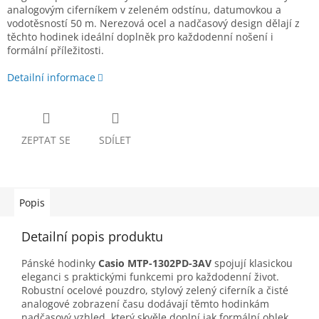
analogovým ciferníkem v zeleném odstínu, datumovkou a
vodotěsností 50 m. Nerezová ocel a nadčasový design dělají z
těchto hodinek ideální doplněk pro každodenní nošení i
formální příležitosti.
Detailní informace
ZEPTAT SE
SDÍLET
Popis
Detailní popis produktu
Pánské hodinky
Casio MTP-1302PD-3AV
spojují klasickou
eleganci s praktickými funkcemi pro každodenní život.
Robustní ocelové pouzdro, stylový zelený ciferník a čisté
analogové zobrazení času dodávají těmto hodinkám
nadčasový vzhled, který skvěle doplní jak formální oblek,