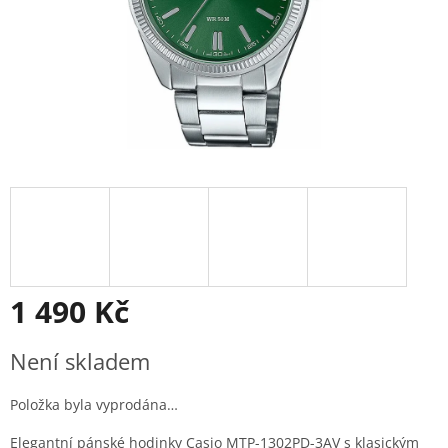
1 490 Kč
Měrná
Není skladem
cena:
Položka byla vyprodána…
Elegantní pánské hodinky Casio MTP-1302PD-3AV s klasickým