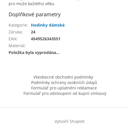
pro muže každého věku.
Doplňkové parametry
Kategorie
:
Hodinky dámské
Záruka
:
24
EAN
:
4549526343551
Materiál
:
Položka byla vyprodána…
Z
á
Všeobecné obchodní podmínky
p
Podmínky ochrany osobních údajů
a
Formulář pro uplatnění reklamace
t
Formulář pro odstoupení od kupní smlouvy
í
Vytvořil Shoptet