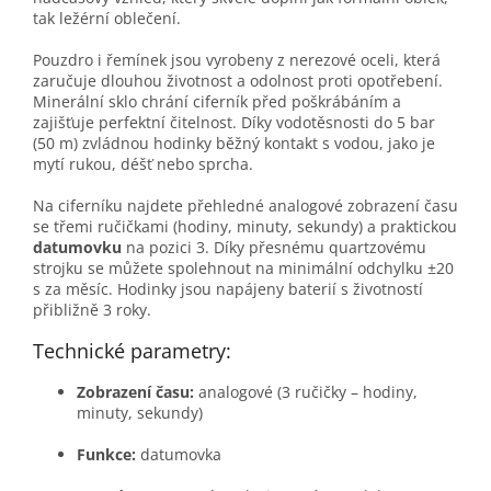
tak ležérní oblečení.
Pouzdro i řemínek jsou vyrobeny z nerezové oceli, která
zaručuje dlouhou životnost a odolnost proti opotřebení.
Minerální sklo chrání ciferník před poškrábáním a
zajišťuje perfektní čitelnost. Díky vodotěsnosti do 5 bar
(50 m) zvládnou hodinky běžný kontakt s vodou, jako je
mytí rukou, déšť nebo sprcha.
Na ciferníku najdete přehledné analogové zobrazení času
se třemi ručičkami (hodiny, minuty, sekundy) a praktickou
datumovku
na pozici 3. Díky přesnému quartzovému
strojku se můžete spolehnout na minimální odchylku ±20
s za měsíc. Hodinky jsou napájeny baterií s životností
přibližně 3 roky.
Technické parametry:
Zobrazení času:
analogové (3 ručičky – hodiny,
minuty, sekundy)
Funkce:
datumovka