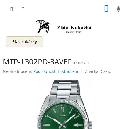
Přejít
NÁKUP
na
obsah
KOŠÍK
Stav zakázky
MTP-1302PD-3AVEF
0210546
Průměrné
Neohodnoceno
Podrobnosti hodnocení
Značka:
Casio
hodnocení
produktu
je
0,0
z
5
hvězdiček.