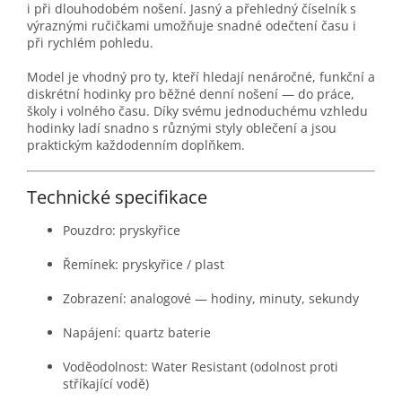
i při dlouhodobém nošení. Jasný a přehledný číselník s
výraznými ručičkami umožňuje snadné odečtení času i
při rychlém pohledu.
Model je vhodný pro ty, kteří hledají nenáročné, funkční a
diskrétní hodinky pro běžné denní nošení — do práce,
školy i volného času. Díky svému jednoduchému vzhledu
hodinky ladí snadno s různými styly oblečení a jsou
praktickým každodenním doplňkem.
Technické specifikace
Pouzdro: pryskyřice
Řemínek: pryskyřice / plast
Zobrazení: analogové — hodiny, minuty, sekundy
Napájení: quartz baterie
Voděodolnost: Water Resistant (odolnost proti
stříkající vodě)