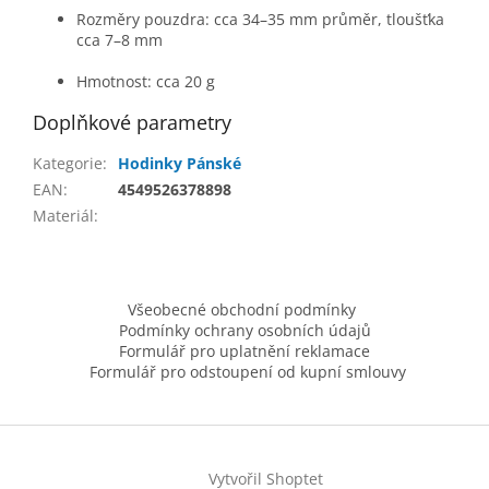
Rozměry pouzdra: cca 34–35 mm průměr, tloušťka
cca 7–8 mm
Hmotnost: cca 20 g
Doplňkové parametry
Kategorie
:
Hodinky Pánské
EAN
:
4549526378898
Materiál
:
Z
á
Všeobecné obchodní podmínky
p
Podmínky ochrany osobních údajů
a
Formulář pro uplatnění reklamace
t
Formulář pro odstoupení od kupní smlouvy
í
Vytvořil Shoptet