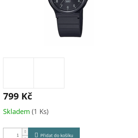
799 Kč
Měrná
Skladem
(1 Ks)
cena:
Přidat do košíku