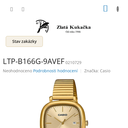
Přejít
NÁKUP
na
obsah
KOŠÍK
Stav zakázky
LTP-B166G-9AVEF
0210729
Průměrné
Neohodnoceno
Podrobnosti hodnocení
Značka:
Casio
hodnocení
produktu
je
0,0
z
5
hvězdiček.