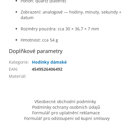
Pohon: quartz (baterie)
Zobrazení: analogové — hodiny, minuty, sekundy +
datum
Rozměry pouzdra: cca 30 × 36,7 × 7 mm
Hmotnost: cca 54 g
Doplňkové parametry
Kategorie
:
Hodinky dámské
EAN
:
4549526406492
Materiál
:
Z
á
Všeobecné obchodní podmínky
p
Podmínky ochrany osobních údajů
a
Formulář pro uplatnění reklamace
t
Formulář pro odstoupení od kupní smlouvy
í