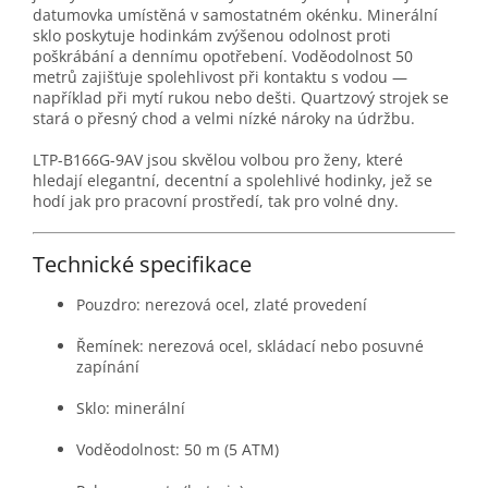
datumovka umístěná v samostatném okénku. Minerální
sklo poskytuje hodinkám zvýšenou odolnost proti
poškrábání a dennímu opotřebení. Voděodolnost 50
metrů zajišťuje spolehlivost při kontaktu s vodou —
například při mytí rukou nebo dešti. Quartzový strojek se
stará o přesný chod a velmi nízké nároky na údržbu.
LTP-B166G-9AV jsou skvělou volbou pro ženy, které
hledají elegantní, decentní a spolehlivé hodinky, jež se
hodí jak pro pracovní prostředí, tak pro volné dny.
Technické specifikace
Pouzdro: nerezová ocel, zlaté provedení
Řemínek: nerezová ocel, skládací nebo posuvné
zapínání
Sklo: minerální
Voděodolnost: 50 m (5 ATM)