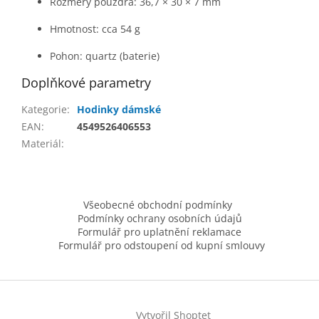
Rozměry pouzdra: 36,7 × 30 × 7 mm
Hmotnost: cca 54 g
Pohon: quartz (baterie)
Doplňkové parametry
Kategorie
:
Hodinky dámské
EAN
:
4549526406553
Materiál
:
Z
á
Všeobecné obchodní podmínky
p
Podmínky ochrany osobních údajů
a
Formulář pro uplatnění reklamace
t
Formulář pro odstoupení od kupní smlouvy
í
Vytvořil Shoptet