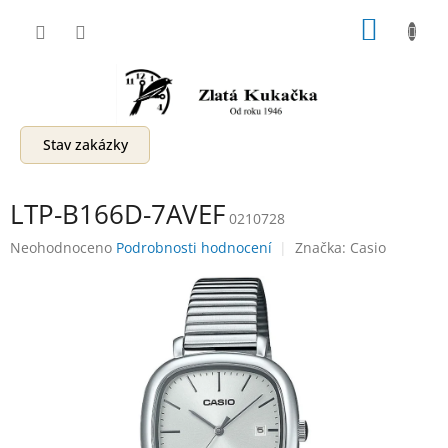
Přejít
NÁKUP
na
obsah
KOŠÍK
Stav zakázky
LTP-B166D-7AVEF
0210728
Průměrné
Neohodnoceno
Podrobnosti hodnocení
Značka:
Casio
hodnocení
produktu
je
0,0
z
5
hvězdiček.