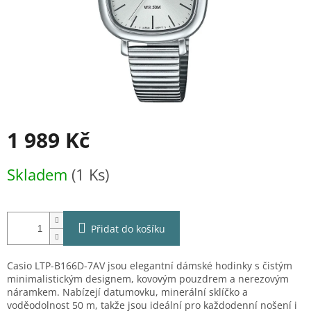
1 989 Kč
Měrná
Skladem
(1 Ks)
cena:
Přidat do košíku
Casio LTP-B166D-7AV jsou elegantní dámské hodinky s čistým
minimalistickým designem, kovovým pouzdrem a nerezovým
náramkem. Nabízejí datumovku, minerální sklíčko a
voděodolnost 50 m, takže jsou ideální pro každodenní nošení i