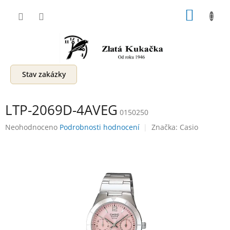
Přejít
NÁKUP
na
obsah
KOŠÍK
Stav zakázky
LTP-2069D-4AVEG
0150250
Průměrné
Neohodnoceno
Podrobnosti hodnocení
Značka:
Casio
hodnocení
produktu
je
0,0
z
5
hvězdiček.