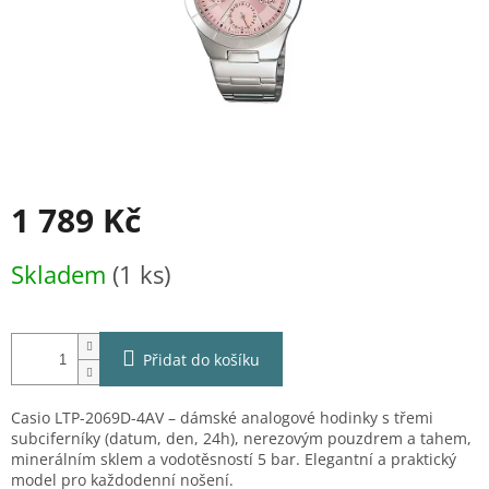
1 789 Kč
Měrná
Skladem
(1 ks)
cena:
Přidat do košíku
Casio LTP-2069D-4AV – dámské analogové hodinky s třemi
subciferníky (datum, den, 24h), nerezovým pouzdrem a tahem,
minerálním sklem a vodotěsností 5 bar. Elegantní a praktický
model pro každodenní nošení.