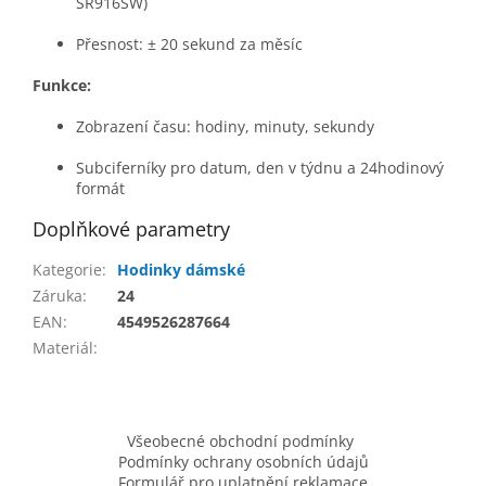
SR916SW)
Přesnost: ± 20 sekund za měsíc
Funkce:
Zobrazení času: hodiny, minuty, sekundy
Subciferníky pro datum, den v týdnu a 24hodinový
formát
Doplňkové parametry
Kategorie
:
Hodinky dámské
Záruka
:
24
EAN
:
4549526287664
Materiál
:
Z
á
Všeobecné obchodní podmínky
p
Podmínky ochrany osobních údajů
a
Formulář pro uplatnění reklamace