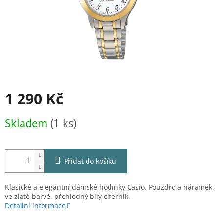
1 290 Kč
Měrná
Skladem
(1 ks)
cena:
Přidat do košíku
Klasické a elegantní dámské hodinky Casio. Pouzdro a náramek
ve zlaté barvě, přehledný bílý ciferník.
Detailní informace