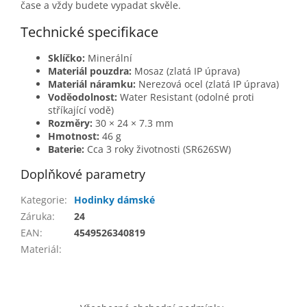
čase a vždy budete vypadat skvěle.
Technické specifikace
Sklíčko:
Minerální
Materiál pouzdra:
Mosaz (zlatá IP úprava)
Materiál náramku:
Nerezová ocel (zlatá IP úprava)
Voděodolnost:
Water Resistant (odolné proti
stříkající vodě)
Rozměry:
30 × 24 × 7.3 mm
Hmotnost:
46 g
Baterie:
Cca 3 roky životnosti (SR626SW)
Doplňkové parametry
Kategorie
:
Hodinky dámské
Záruka
:
24
EAN
:
4549526340819
Materiál
:
Z
á