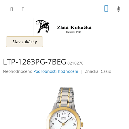
Přejít
NÁKUP
na
obsah
KOŠÍK
Stav zakázky
LTP-1263PG-7BEG
0210278
Průměrné
Neohodnoceno
Podrobnosti hodnocení
Značka:
Casio
hodnocení
produktu
je
0,0
z
5
hvězdiček.