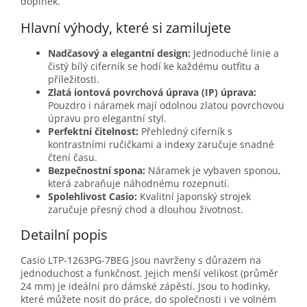
doplněk.
Hlavní výhody, které si zamilujete
Nadčasový a elegantní design:
Jednoduché linie a
čistý bílý ciferník se hodí ke každému outfitu a
příležitosti.
Zlatá iontová povrchová úprava (IP) úprava:
Pouzdro i náramek mají odolnou zlatou povrchovou
úpravu pro elegantní styl.
Perfektní čitelnost:
Přehledný ciferník s
kontrastními ručičkami a indexy zaručuje snadné
čtení času.
Bezpečnostní spona:
Náramek je vybaven sponou,
která zabraňuje náhodnému rozepnutí.
Spolehlivost Casio:
Kvalitní japonský strojek
zaručuje přesný chod a dlouhou životnost.
Detailní popis
Casio LTP-1263PG-7BEG jsou navrženy s důrazem na
jednoduchost a funkčnost. Jejich menší velikost (průměr
24 mm) je ideální pro dámské zápěstí. Jsou to hodinky,
které můžete nosit do práce, do společnosti i ve volném