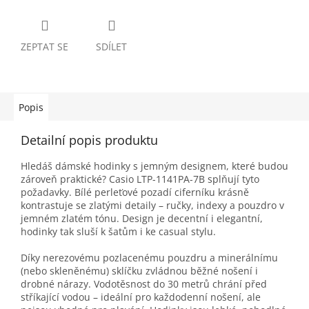
ZEPTAT SE
SDÍLET
Popis
Detailní popis produktu
Hledáš dámské hodinky s jemným designem, které budou
zároveň praktické? Casio LTP-1141PA-7B splňují tyto
požadavky. Bílé perleťové pozadí ciferníku krásně
kontrastuje se zlatými detaily – ručky, indexy a pouzdro v
jemném zlatém tónu. Design je decentní i elegantní,
hodinky tak sluší k šatům i ke casual stylu.
Díky nerezovému pozlacenému pouzdru a minerálnímu
(nebo skleněnému) sklíčku zvládnou běžné nošení i
drobné nárazy. Vodotěsnost do 30 metrů chrání před
stříkající vodou – ideální pro každodenní nošení, ale