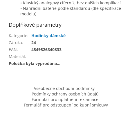
• Klasický analogový ciferník, bez dalších komplikací
• Náhradní baterie podle standardu (dle specifikace
modelu)
Doplňkové parametry
Kategorie
:
Hodinky dámské
Záruka
:
24
EAN
:
4549526340833
Materiál
:
Položka byla vyprodána…
Z
á
Všeobecné obchodní podmínky
p
Podmínky ochrany osobních údajů
a
Formulář pro uplatnění reklamace
t
Formulář pro odstoupení od kupní smlouvy
í