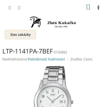
Přejít
NÁKUP
na
obsah
KOŠÍK
Stav zakázky
LTP-1141PA-7BEF
0150882
Průměrné
Neohodnoceno
Podrobnosti hodnocení
Značka:
Casio
hodnocení
produktu
je
0,0
z
5
hvězdiček.