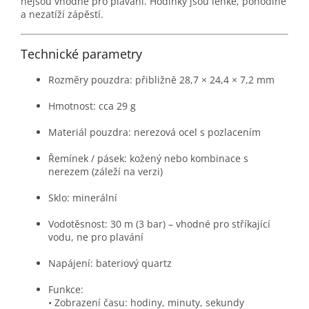
nejsou vhodné pro plavání. Hodinky jsou lehké, pohodlné
a nezatíží zápěstí.
Technické parametry
Rozměry pouzdra: přibližně 28,7 × 24,4 × 7,2 mm
Hmotnost: cca 29 g
Materiál pouzdra: nerezová ocel s pozlacením
Řemínek / pásek: kožený nebo kombinace s
nerezem (záleží na verzi)
Sklo: minerální
Vodotěsnost: 30 m (3 bar) – vhodné pro stříkající
vodu, ne pro plavání
Napájení: bateriový quartz
Funkce:
• Zobrazení času: hodiny, minuty, sekundy