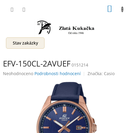
Přejít
NÁKUP
na
obsah
KOŠÍK
Stav zakázky
EFV-150CL-2AVUEF
0151214
Průměrné
Neohodnoceno
Podrobnosti hodnocení
Značka:
Casio
hodnocení
produktu
je
0,0
z
5
hvězdiček.