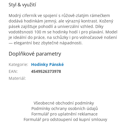
Styl & využití
Modrý ciferník ve spojení s růžově-zlatým rámečkem
dodává hodinkám jemný, ale výrazný kontrast. Kožený
pásek zajišťuje pohodlí a univerzální vzhled. Díky
vodotěsnosti 100 m se hodinky hodí i pro plavání. Model
je ideální do práce, na schůzky i pro volnočasové nošení
— elegantní bez zbytečné nápadnosti.
Doplňkové parametry
Kategorie
:
Hodinky Pánské
EAN
:
4549526373978
Materiál
:
Z
á
Všeobecné obchodní podmínky
p
Podmínky ochrany osobních údajů
a
Formulář pro uplatnění reklamace
t
Formulář pro odstoupení od kupní smlouvy
í