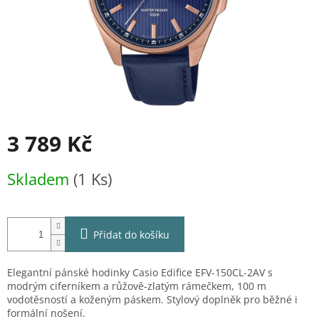
3 789 Kč
Měrná
Skladem
(1 Ks)
cena:
Přidat do košíku
Elegantní pánské hodinky Casio Edifice EFV-150CL-2AV s
modrým ciferníkem a růžově-zlatým rámečkem, 100 m
vodotěsností a koženým páskem. Stylový doplněk pro běžné i
formální nošení.