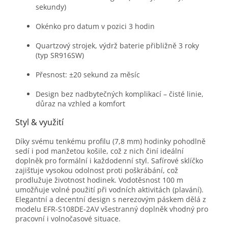
sekundy)
Okénko pro datum v pozici 3 hodin
Quartzový strojek, výdrž baterie přibližně 3 roky
(typ SR916SW)
Přesnost: ±20 sekund za měsíc
Design bez nadbytečných komplikací – čisté linie,
důraz na vzhled a komfort
Styl & využití
Díky svému tenkému profilu (7,8 mm) hodinky pohodlně
sedí i pod manžetou košile, což z nich činí ideální
doplněk pro formální i každodenní styl. Safírové sklíčko
zajišťuje vysokou odolnost proti poškrábání, což
prodlužuje životnost hodinek. Vodotěsnost 100 m
umožňuje volné použití při vodních aktivitách (plavání).
Elegantní a decentní design s nerezovým páskem dělá z
modelu EFR-S108DE-2AV všestranný doplněk vhodný pro
pracovní i volnočasové situace.