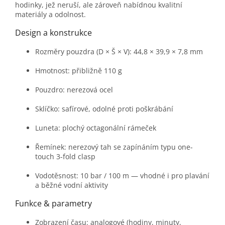
hodinky, jež neruší, ale zároveň nabídnou kvalitní
materiály a odolnost.
Design a konstrukce
Rozměry pouzdra (D × Š × V): 44,8 × 39,9 × 7,8 mm
Hmotnost: přibližně 110 g
Pouzdro: nerezová ocel
Sklíčko: safírové, odolné proti poškrábání
Luneta: plochý octagonální rámeček
Řemínek: nerezový tah se zapínáním typu one-
touch 3-fold clasp
Vodotěsnost: 10 bar / 100 m — vhodné i pro plavání
a běžné vodní aktivity
Funkce & parametry
Zobrazení času: analogové (hodiny, minuty,