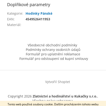
Doplňkové parametry
Kategorie
:
Hodinky Pánské
EAN
:
4549526411953
Materiál
:
Z
á
Všeobecné obchodní podmínky
p
Podmínky ochrany osobních údajů
a
Formulář pro uplatnění reklamace
t
Formulář pro odstoupení od kupní smlouvy
í
Vytvořil Shoptet
Copyright 2026
Zlatnictví a hodinářství u Kukačky s.r.o.
.
Všechna práva vyhrazena.
Tento web používá soubory cookie. Dalším procházením tohoto webu