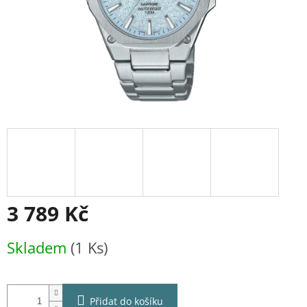
3 789 Kč
Měrná
Skladem
(1 Ks)
cena:
Přidat do košíku