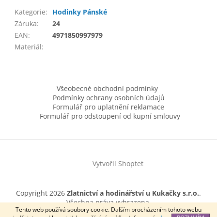
Kategorie
:
Hodinky Pánské
Záruka
:
24
EAN
:
4971850997979
Materiál
:
Z
á
Všeobecné obchodní podmínky
p
Podmínky ochrany osobních údajů
a
Formulář pro uplatnění reklamace
t
Formulář pro odstoupení od kupní smlouvy
í
Vytvořil Shoptet
Copyright 2026
Zlatnictví a hodinářství u Kukačky s.r.o.
.
Všechna práva vyhrazena.
Tento web používá soubory cookie. Dalším procházením tohoto webu