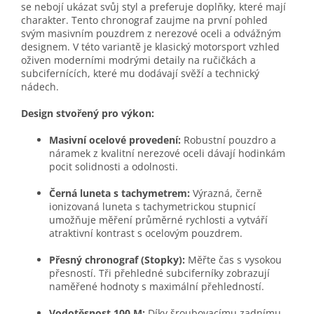
se nebojí ukázat svůj styl a preferuje doplňky, které mají
charakter. Tento chronograf zaujme na první pohled
svým masivním pouzdrem z nerezové oceli a odvážným
designem. V této variantě je klasický motorsport vzhled
oživen moderními modrými detaily na ručičkách a
subcifernících, které mu dodávají svěží a technický
nádech.
Design stvořený pro výkon:
Masivní ocelové provedení:
Robustní pouzdro a
náramek z kvalitní nerezové oceli dávají hodinkám
pocit solidnosti a odolnosti.
Černá luneta s tachymetrem:
Výrazná, černě
ionizovaná luneta s tachymetrickou stupnicí
umožňuje měření průměrné rychlosti a vytváří
atraktivní kontrast s ocelovým pouzdrem.
Přesný chronograf (Stopky):
Měřte čas s vysokou
přesností. Tři přehledné subciferníky zobrazují
naměřené hodnoty s maximální přehledností.
Vodotěsnost 100 M:
Díky šroubovacímu zadnímu