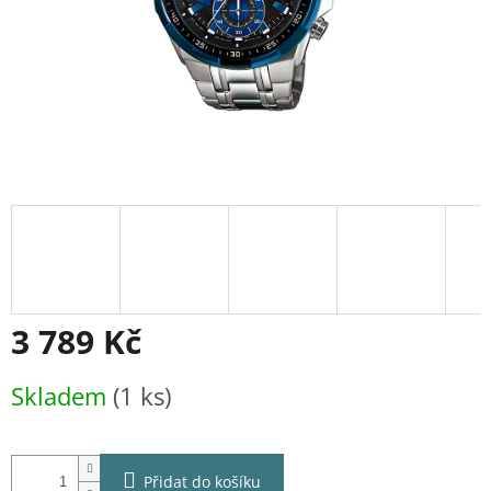
3 789 Kč
Měrná
Skladem
(1 ks)
cena:
Přidat do košíku