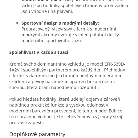
víčku jsou hodinky spolehlivě chráněny proti vodě a
jsou vhodné i na plavání.
Sportovní design s modrými detaily:
Propracovaný, vícevrstvý ciferník s moderními
modrými akcenty evokuje vzhled palubní desky
moderního sportovního vozu.
Spolehlivost v každé situaci
Kromě svého dominantního vzhledu je model EFR-539D-
1A2V i spolehlivým partnerem pro každý den. Přehledný
ciferník s datumovkou je chráněn odolným minerálním
sklíčkem a pevný náramek je opatřen bezpečnostní
sponou, která brání náhodnému rozepnutí.
Pokud hledáte hodinky, které udělají dojem a zároveň
nabídnou praktické funkce a vysokou odolnost v
moderním barevném provedení, je tento model Edifice
tou správnou volbou. Je to sebevědomý a výkonný stroj
pro vaše zápěstí.
Doplňkové parametry