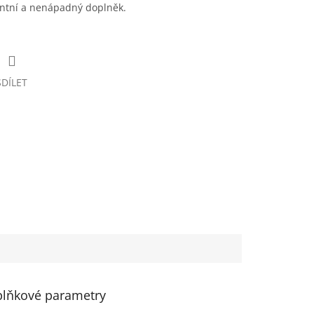
gantní a nenápadný doplněk.
SDÍLET
lňkové parametry