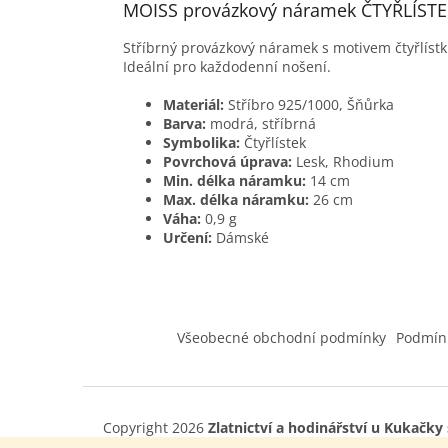
MOISS provázkový náramek ČTYŘLÍST
Stříbrný provázkový náramek s motivem čtyřlíst
Ideální pro každodenní nošení.
Materiál:
Stříbro 925/1000, Šňůrka
Barva:
modrá, stříbrná
Symbolika:
Čtyřlístek
Povrchová úprava:
Lesk, Rhodium
Min. délka náramku:
14 cm
Max. délka náramku:
26 cm
Váha:
0,9 g
Určení:
Dámské
Z
á
Všeobecné obchodní podmínky
Podmín
p
a
t
í
Copyright 2026
Zlatnictví a hodinářství u Kukačky s