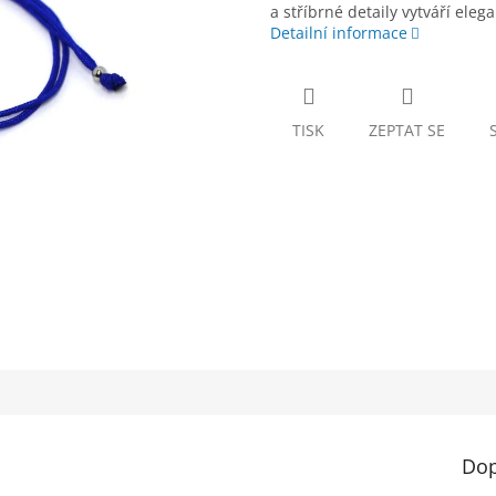
a stříbrné detaily vytváří ele
Detailní informace
TISK
ZEPTAT SE
Dop