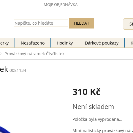
MOJE OBJEDNÁVKA
HLEDAT
S
perky
Nezařazeno
Hodinky
Dárkové poukazy
K
Provázkový náramek Čtyřlístek
tek
0081134
310 Kč
Měrná
Není skladem
cena:
Položka byla vyprodána…
Minimalistický provázkový nár