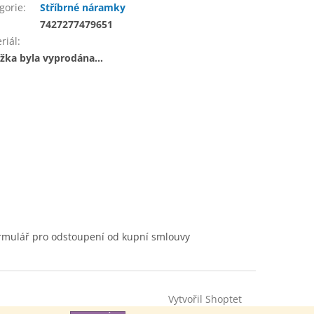
gorie
:
Stříbrné náramky
:
7427277479651
riál
:
žka byla vyprodána…
rmulář pro odstoupení od kupní smlouvy
Vytvořil Shoptet