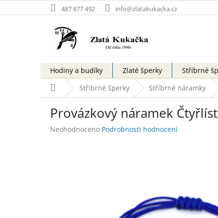
Přejít
487 877 492
info@zlatakukacka.cz
na
obsah
Hodiny a budíky
Zlaté šperky
Stříbrné š
Domů
Stříbrné šperky
Stříbrné náramky
Provázkový náramek Čtyřlís
Průměrné
Neohodnoceno
Podrobnosti hodnocení
hodnocení
produktu
je
0,0
z
5
hvězdiček.