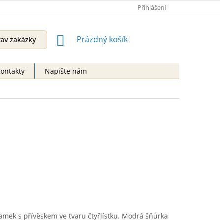
Přihlášení
NÁKUPNÍ
Prázdný košík
tav zakázky
KOŠÍK
ontakty
Napište nám
amek s přívěskem ve tvaru čtyřlístku. Modrá šňůrka