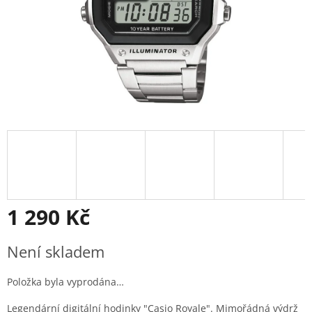
1 290 Kč
Měrná
Není skladem
cena:
Položka byla vyprodána…
Legendární digitální hodinky "Casio Royale". Mimořádná výdrž