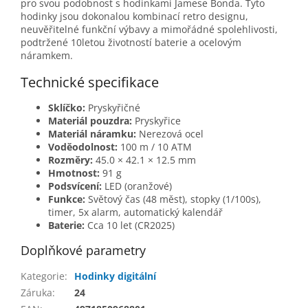
pro svou podobnost s hodinkami Jamese Bonda. Tyto
hodinky jsou dokonalou kombinací retro designu,
neuvěřitelné funkční výbavy a mimořádné spolehlivosti,
podtržené 10letou životností baterie a ocelovým
náramkem.
Technické specifikace
Sklíčko:
Pryskyřičné
Materiál pouzdra:
Pryskyřice
Materiál náramku:
Nerezová ocel
Voděodolnost:
100 m / 10 ATM
Rozměry:
45.0 × 42.1 × 12.5 mm
Hmotnost:
91 g
Podsvícení:
LED (oranžové)
Funkce:
Světový čas (48 měst), stopky (1/100s),
timer, 5x alarm, automatický kalendář
Baterie:
Cca 10 let (CR2025)
Doplňkové parametry
Kategorie
:
Hodinky digitální
Záruka
:
24