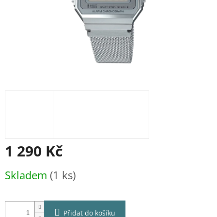
1 290 Kč
Měrná
Skladem
(1 ks)
cena:
Přidat do košíku