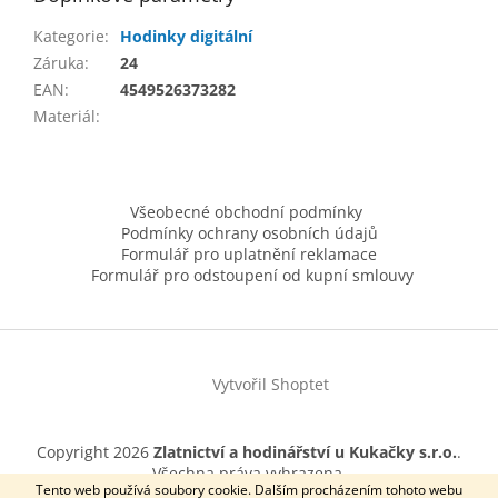
Kategorie
:
Hodinky digitální
Záruka
:
24
EAN
:
4549526373282
Materiál
:
Z
á
Všeobecné obchodní podmínky
p
Podmínky ochrany osobních údajů
a
Formulář pro uplatnění reklamace
t
Formulář pro odstoupení od kupní smlouvy
í
Vytvořil Shoptet
Copyright 2026
Zlatnictví a hodinářství u Kukačky s.r.o.
.
Všechna práva vyhrazena.
Tento web používá soubory cookie. Dalším procházením tohoto webu