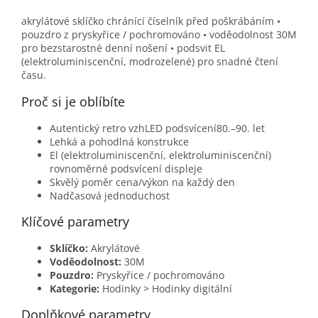
akrylátové sklíčko chránící číselník před poškrábáním •
pouzdro z pryskyřice / pochromováno • voděodolnost 30M
pro bezstarostné denní nošení • podsvit EL
(elektroluminiscenční, modrozelené) pro snadné čtení
času.
Proč si je oblíbíte
Autentický retro vzhLED podsvícení80.–90. let
Lehká a pohodlná konstrukce
El (elektroluminiscenční, elektroluminiscenční)
rovnoměrné podsvícení displeje
Skvělý poměr cena/výkon na každý den
Nadčasová jednoduchost
Klíčové parametry
Sklíčko:
Akrylátové
Voděodolnost:
30M
Pouzdro:
Pryskyřice / pochromováno
Kategorie:
Hodinky > Hodinky digitální
Doplňkové parametry