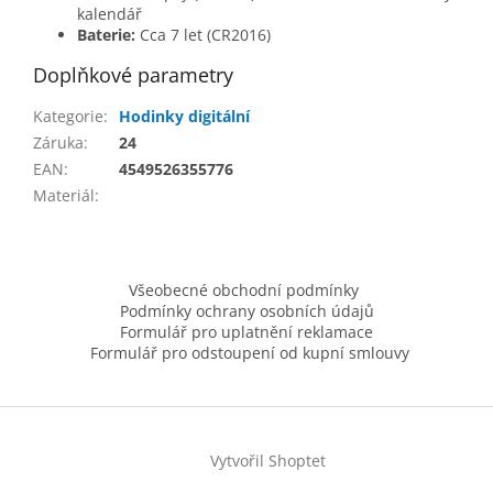
kalendář
Baterie:
Cca 7 let (CR2016)
Doplňkové parametry
Kategorie
:
Hodinky digitální
Záruka
:
24
EAN
:
4549526355776
Materiál
:
Z
á
Všeobecné obchodní podmínky
p
Podmínky ochrany osobních údajů
a
Formulář pro uplatnění reklamace
t
Formulář pro odstoupení od kupní smlouvy
í
Vytvořil Shoptet