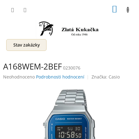
Přejít
NÁKUP
na
obsah
KOŠÍK
Stav zakázky
A168WEM-2BEF
0230076
Průměrné
Neohodnoceno
Podrobnosti hodnocení
Značka:
Casio
hodnocení
produktu
je
0,0
z
5
hvězdiček.