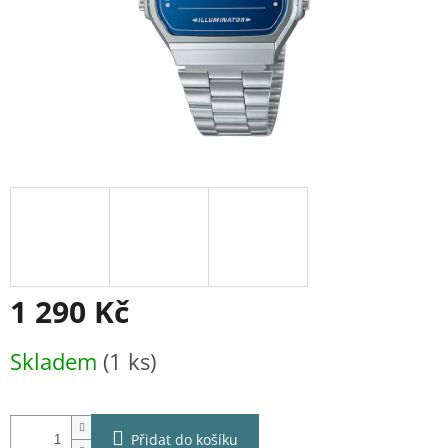
1 290 Kč
Měrná
Skladem
(1 ks)
cena:
Přidat do košíku