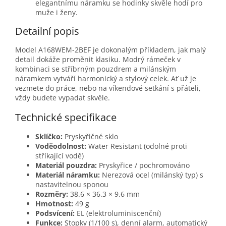
elegantnímu náramku se hodinky skvěle hodí pro
muže i ženy.
Detailní popis
Model A168WEM-2BEF je dokonalým příkladem, jak malý
detail dokáže proměnit klasiku. Modrý rámeček v
kombinaci se stříbrným pouzdrem a milánským
náramkem vytváří harmonický a stylový celek. Ať už je
vezmete do práce, nebo na víkendové setkání s přáteli,
vždy budete vypadat skvěle.
Technické specifikace
Sklíčko:
Pryskyřičné sklo
Voděodolnost:
Water Resistant (odolné proti
stříkající vodě)
Materiál pouzdra:
Pryskyřice / pochromováno
Materiál náramku:
Nerezová ocel (milánský typ) s
nastavitelnou sponou
Rozměry:
38.6 × 36.3 × 9.6 mm
Hmotnost:
49 g
Podsvícení:
EL (elektroluminiscenční)
Funkce:
Stopky (1/100 s), denní alarm, automatický