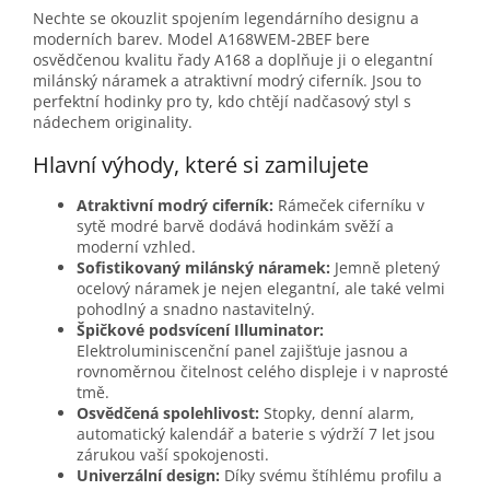
Nechte se okouzlit spojením legendárního designu a
moderních barev. Model A168WEM-2BEF bere
osvědčenou kvalitu řady A168 a doplňuje ji o elegantní
milánský náramek a atraktivní modrý ciferník. Jsou to
perfektní hodinky pro ty, kdo chtějí nadčasový styl s
nádechem originality.
Hlavní výhody, které si zamilujete
Atraktivní modrý ciferník:
Rámeček ciferníku v
sytě modré barvě dodává hodinkám svěží a
moderní vzhled.
Sofistikovaný milánský náramek:
Jemně pletený
ocelový náramek je nejen elegantní, ale také velmi
pohodlný a snadno nastavitelný.
Špičkové podsvícení Illuminator:
Elektroluminiscenční panel zajišťuje jasnou a
rovnoměrnou čitelnost celého displeje i v naprosté
tmě.
Osvědčená spolehlivost:
Stopky, denní alarm,
automatický kalendář a baterie s výdrží 7 let jsou
zárukou vaší spokojenosti.
Univerzální design:
Díky svému štíhlému profilu a