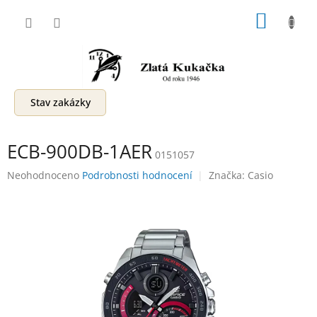
Přejít
NÁKUP
na
obsah
KOŠÍK
Stav zakázky
ECB-900DB-1AER
0151057
Průměrné
Neohodnoceno
Podrobnosti hodnocení
Značka:
Casio
hodnocení
produktu
je
0,0
z
5
hvězdiček.