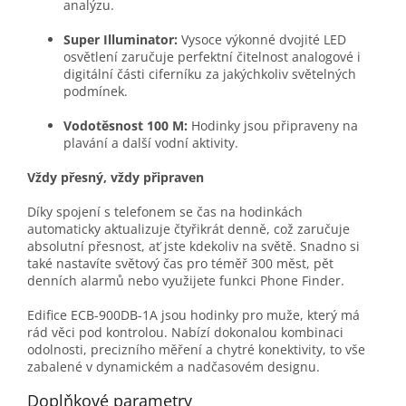
analýzu.
Super Illuminator:
Vysoce výkonné dvojité LED
osvětlení zaručuje perfektní čitelnost analogové i
digitální části ciferníku za jakýchkoliv světelných
podmínek.
Vodotěsnost 100 M:
Hodinky jsou připraveny na
plavání a další vodní aktivity.
Vždy přesný, vždy připraven
Díky spojení s telefonem se čas na hodinkách
automaticky aktualizuje čtyřikrát denně, což zaručuje
absolutní přesnost, ať jste kdekoliv na světě. Snadno si
také nastavíte světový čas pro téměř 300 měst, pět
denních alarmů nebo využijete funkci Phone Finder.
Edifice ECB-900DB-1A jsou hodinky pro muže, který má
rád věci pod kontrolou. Nabízí dokonalou kombinaci
odolnosti, precizního měření a chytré konektivity, to vše
zabalené v dynamickém a nadčasovém designu.
Doplňkové parametry