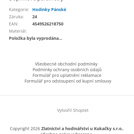
Kategorie
:
Hodinky Pánské
Záruka
:
24
EAN
:
4549526218750
Materiál
:
Položka byla vyprodána…
Z
á
Všeobecné obchodní podmínky
p
Podmínky ochrany osobních údajů
a
Formulář pro uplatnění reklamace
t
Formulář pro odstoupení od kupní smlouvy
í
Vytvořil Shoptet
Copyright 2026
Zlatnictví a hodinářství u Kukačky s.r.o.
.