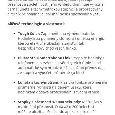
přesnost a spolehlivost. Jeho vzhledu dominuje výrazná
černá luneta s tachymetrickou stupnicí a propracovaný
ciferník připomínající palubní desku sportovního vozu.
Klíčové technologie a vlastnosti:
Tough Solar:
Zapomeňte na výměnu baterie.
Hodinky jsou poháněny sluneční i umělou energií,
kterou efektivně ukládají a zajišťují tak
bezproblémový chod všech funkcí.
Bluetooth® Smartphone Link:
Propojte hodinky s
telefonem a otevřete si svět chytrých funkcí – od
automatické synchronizace času až po přenos dat
ze stopek a výpočet průměrné rychlosti.
Luneta s tachymetrem:
Klasická funkce pro měření
průměrné rychlosti na daném úseku, která
hodinkám dodává profesionální závodní vzhled.
Stopky s přesností 1/1000 sekundy:
Měřte čas s
maximální přesností. Data až o 200 kolech si
můžete uložit a přenést do aplikace pro další