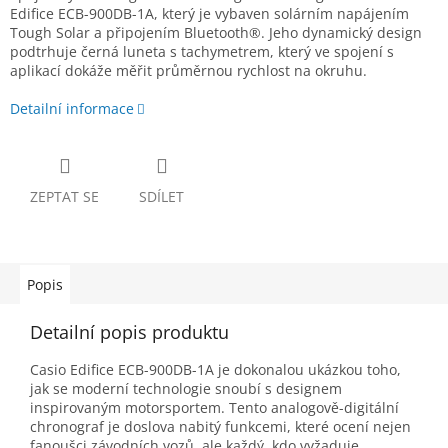
Edifice ECB-900DB-1A,
který je vybaven solárním napájením
Tough Solar a připojením Bluetooth®.
Jeho dynamický design
podtrhuje černá luneta s tachymetrem,
který ve spojení s
aplikací dokáže měřit průměrnou rychlost na okruhu.
Detailní informace
ZEPTAT SE
SDÍLET
Popis
Detailní popis produktu
Casio Edifice ECB-900DB-1A je dokonalou ukázkou toho,
jak se moderní technologie snoubí s designem
inspirovaným motorsportem. Tento analogově-digitální
chronograf je doslova nabitý funkcemi, které ocení nejen
fanoušci závodních vozů, ale každý, kdo vyžaduje